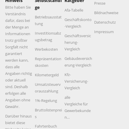
Hinweis
Selbstständi
Ratgeber
Presse
ge
Bitte haben Sie
Afa-Tabelle
Bildnachweise
Verständnis
Betriebsausstat
Geschäftskonto
dafür, dass bei
Datenschutz
tung
-Vergleich
der Menge an
Impressum
Investitionsabz
Informationen
Geschäftsversic
ugsbetrag
trotz größter
herung-
Sorgfalt nicht
Vergleich
Werbekosten
garantiert
Gebäudeversich
Repräsentation
werden kann,
erung-Vergleich
skosten
dass alle
Angaben richtig
Kfz-
Kilometergeld
oder aktuell
Versicherung-
Umsatzsteuerv
sind. Deshalb
Vergleich
orauszahlung
erfolgen alle
alle
Angaben ohne
1%-Regelung
Vergleiche für
Gewähr.
Bruttolistenprei
Gewerbekunde
Darüber hinaus
s
n…
bietet diese
Fahrtenbuch