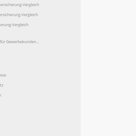
ersicherung-Vergleich
rsicherung-Vergleich
herung-Vergleich
e für Gewerbekunden…
eise
tz
m