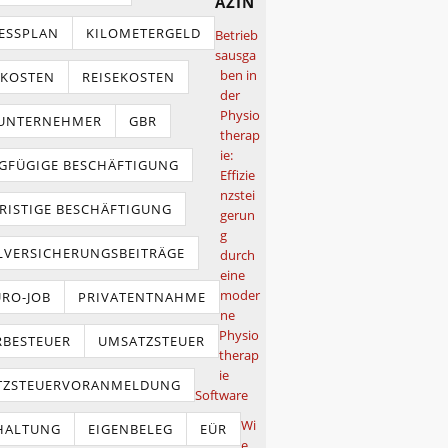
azin
ESSPLAN
KILOMETERGELD
Betrieb
sausga
ben in
TKOSTEN
REISEKOSTEN
der
Physio
NUNTERNEHMER
GBR
therap
ie:
GFÜGIGE BESCHÄFTIGUNG
Effizie
nzstei
RISTIGE BESCHÄFTIGUNG
gerun
g
LVERSICHERUNGSBEITRÄGE
durch
eine
moder
URO-JOB
PRIVATENTNAHME
ne
Physio
BESTEUER
UMSATZSTEUER
therap
ie
TZSTEUERVORANMELDUNG
Software
Wi
HALTUNG
EIGENBELEG
EÜR
e