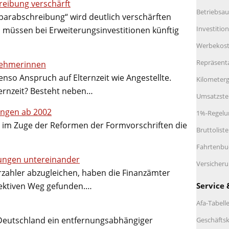
reibung verschärft
Betriebsau
arabschreibung“ wird deutlich verschärften
Investitio
müssen bei Erweiterungsinvestitionen künftig
Werbekos
Repräsent
nehmerinnen
o Anspruch auf Elternzeit wie Angestellte.
Kilometerg
ernzeit? Besteht neben…
Umsatzste
ungen ab 2002
1%-Regelu
 im Zuge der Reformen der Formvorschriften die
Bruttolist
Fahrtenbu
ungen untereinander
Versicher
zahler abzugleichen, haben die Finanzämter
Service 
fektiven Weg gefunden.…
Afa-Tabell
 Deutschland ein entfernungsabhängiger
Geschäftsk