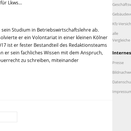
 für Lkws…
Geschäftsv
Gebäudeve
Kfz-Versic
 sein Studium in Betriebswirtschaftslehre ab.
alle
lvierte er ein Volontariat in einer kleinen Kölner
Vergleich
017 ist er fester Bestandteil des Redaktionsteams
n er sein fachliches Wissen mit dem Anspruch,
Internes
euerrecht zu schreiben, miteinander
Presse
Bildnachw
Datenschu
Impressu