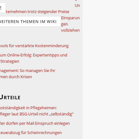
Un
Z
ternehmen trotz steigender Preise
Einsparun
WEITEREN THEMEN IM WIKI
gen
vollziehen
ools für verstärkte Kostenminderung
um Online-Erfolg: Expertentipps und
Strategien
nagement: So managen Sie Ihr
men durch Krisen
Urteile
bstständigkeit in Pflegeheimen:
leger laut BSG-Urteil nicht „selbständig“
ler dürfen per Mail Einspruch einlegen
teuerabzug für Scheinrechnungen