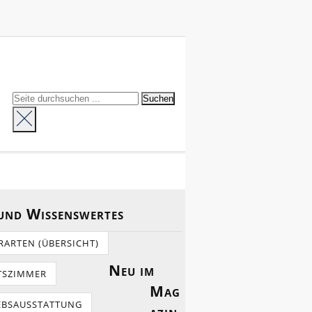
 und Wissenswertes
RARTEN (ÜBERSICHT)
Neu im
TSZIMMER
Mag
EBSAUSSTATTUNG