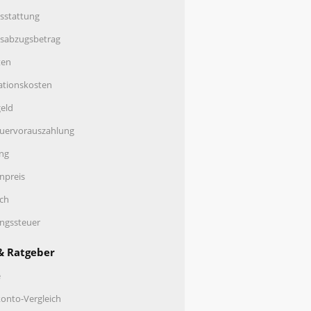
sstattung
nsabzugsbetrag
ten
ationskosten
eld
uervorauszahlung
ng
enpreis
ch
ungssteuer
& Ratgeber
e
onto-Vergleich