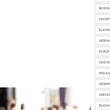
BUSIN
FAHR
KLEI
GERIN
KURZF
SOZIA
450-E
GEWER
UMSA
BUCH