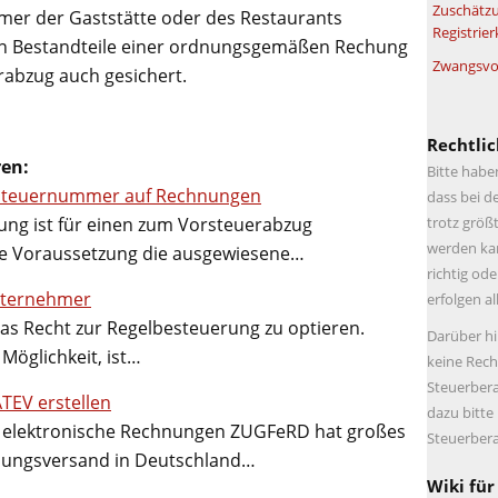
Zuschätzu
mer der Gaststätte oder des Restaurants
Registrier
gen Bestandteile einer ordnungsgemäßen Rechung
Zwangsvol
rabzug auch gesichert.
Rechtlic
ren:
Bitte habe
r Steuernummer auf Rechnungen
dass bei d
trotz größt
nung ist für einen zum Vorsteuerabzug
werden kan
e Voraussetzung die ausgewiesene…
richtig ode
nternehmer
erfolgen a
as Recht zur Regelbesteuerung zu optieren.
Darüber hi
Möglichkeit, ist…
keine Rech
Steuerbera
EV erstellen
dazu bitte
 elektronische Rechnungen ZUGFeRD hat großes
Steuerbera
hnungsversand in Deutschland…
Wiki für