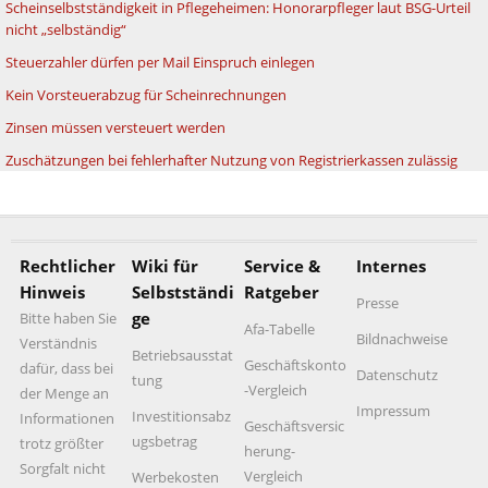
Scheinselbstständigkeit in Pflegeheimen: Honorarpfleger laut BSG-Urteil
nicht „selbständig“
Steuerzahler dürfen per Mail Einspruch einlegen
Kein Vorsteuerabzug für Scheinrechnungen
Zinsen müssen versteuert werden
Zuschätzungen bei fehlerhafter Nutzung von Registrierkassen zulässig
Rechtlicher
Wiki für
Service &
Internes
Hinweis
Selbstständi
Ratgeber
Presse
ge
Bitte haben Sie
Afa-Tabelle
Bildnachweise
Verständnis
Betriebsausstat
Geschäftskonto
dafür, dass bei
Datenschutz
tung
-Vergleich
der Menge an
Impressum
Investitionsabz
Informationen
Geschäftsversic
ugsbetrag
trotz größter
herung-
Sorgfalt nicht
Vergleich
Werbekosten