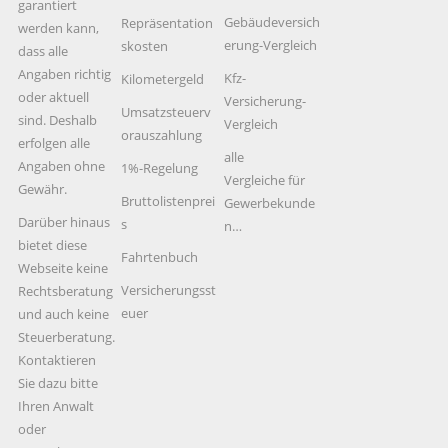
garantiert
Gebäudeversich
Repräsentation
werden kann,
erung-Vergleich
skosten
dass alle
Angaben richtig
Kfz-
Kilometergeld
oder aktuell
Versicherung-
Umsatzsteuerv
sind. Deshalb
Vergleich
orauszahlung
erfolgen alle
alle
Angaben ohne
1%-Regelung
Vergleiche für
Gewähr.
Bruttolistenprei
Gewerbekunde
Darüber hinaus
s
n…
bietet diese
Fahrtenbuch
Webseite keine
Versicherungsst
Rechtsberatung
euer
und auch keine
Steuerberatung.
Kontaktieren
Sie dazu bitte
Ihren Anwalt
oder