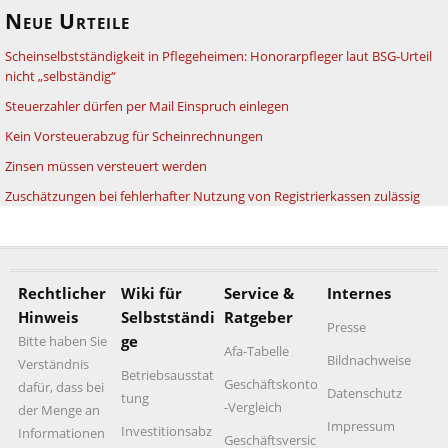
Neue Urteile
Scheinselbstständigkeit in Pflegeheimen: Honorarpfleger laut BSG-Urteil
nicht „selbständig“
Steuerzahler dürfen per Mail Einspruch einlegen
Kein Vorsteuerabzug für Scheinrechnungen
Zinsen müssen versteuert werden
Zuschätzungen bei fehlerhafter Nutzung von Registrierkassen zulässig
Rechtlicher
Wiki für
Service &
Internes
Hinweis
Selbstständi
Ratgeber
Presse
ge
Bitte haben Sie
Afa-Tabelle
Bildnachweise
Verständnis
Betriebsausstat
Geschäftskonto
dafür, dass bei
Datenschutz
tung
-Vergleich
der Menge an
Impressum
Investitionsabz
Informationen
Geschäftsversic