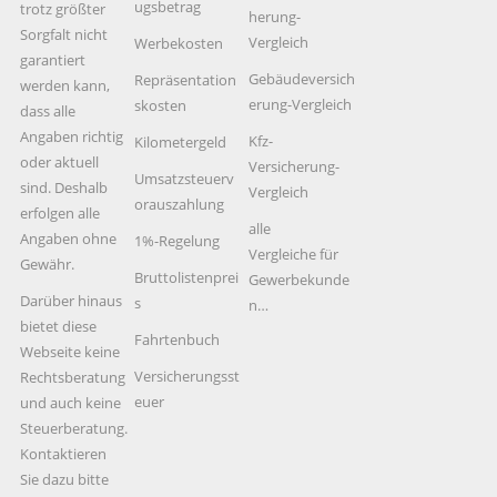
ugsbetrag
trotz größter
herung-
Sorgfalt nicht
Vergleich
Werbekosten
garantiert
Gebäudeversich
Repräsentation
werden kann,
erung-Vergleich
skosten
dass alle
Angaben richtig
Kfz-
Kilometergeld
oder aktuell
Versicherung-
Umsatzsteuerv
sind. Deshalb
Vergleich
orauszahlung
erfolgen alle
alle
Angaben ohne
1%-Regelung
Vergleiche für
Gewähr.
Bruttolistenprei
Gewerbekunde
Darüber hinaus
s
n…
bietet diese
Fahrtenbuch
Webseite keine
Versicherungsst
Rechtsberatung
euer
und auch keine
Steuerberatung.
Kontaktieren
Sie dazu bitte