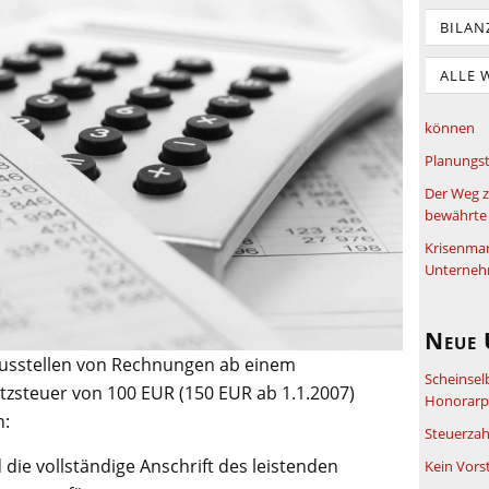
BILAN
ALLE 
können
Planungst
Der Weg z
bewährte 
Krisenma
Unterneh
Neue 
Ausstellen von Rechnungen ab einem
Scheinsel
zsteuer von 100 EUR (150 EUR ab 1.1.2007)
Honorarpf
n:
Steuerzah
ie vollständige Anschrift des leistenden
Kein Vors