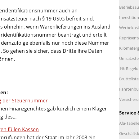
Betriebsau
eridentifikationsnummer auch an
Investitio
satzsteuer nach § 19 UStG befreit sind,
ies ohnehin, wenn Warenlieferungen ins Ausland
Werbekos
ridentifikationsnummer beantragt und erteilt
Repräsent
r demzufolge ebenfalls nur noch diese Nummer
Kilometerg
So gehen sie sicher, dass Dritte ihre Daten
Umsatzste
önnen.
1%-Regelu
Bruttolist
Fahrtenbu
ren:
Versicher
g der Steuernummer
hen Finanzgerichtes gab kürzlich einem Kläger
Service 
ng des…
Afa-Tabell
n füllen Kassen
Geschäftsk
rüfungen hat der Staat im Jahr 2008 ein