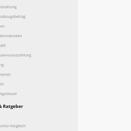
sstattung
nsabzugsbetrag
ten
ationskosten
eld
uervorauszahlung
ng
enpreis
ch
ungssteuer
& Ratgeber
e
onto-Vergleich