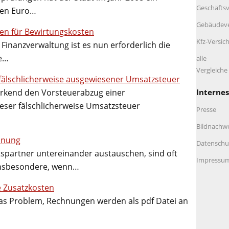
Geschäftsv
den Euro…
Gebäudeve
n für Bewirtungskosten
Kfz-Versic
Finanzverwaltung ist es nun erforderlich die
te…
alle
Vergleich
fälschlicherweise ausgewiesener Umsatzsteuer
Internes
irkend den Vorsteuerabzug einer
ieser fälschlicherweise Umsatzsteuer
Presse
Bildnachw
hnung
Datenschu
spartner untereinander austauschen, sind oft
Impressu
 Insbesondere, wenn…
 Zusatzkosten
as Problem, Rechnungen werden als pdf Datei an