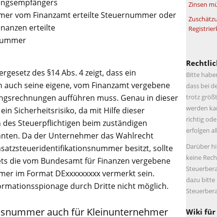
ungsempfängers
Zinsen mü
mer vom Finanzamt erteilte Steuernummer oder
Zuschätzu
nanzen erteilte
Registrier
snummer
Rechtlic
esetz des §14 Abs. 4 zeigt, dass ein
Bitte habe
auch seine eigene, vom Finanzamt vergebene
dass bei d
trotz größt
gsrechnungen aufführen muss. Genau in dieser
werden kan
in Sicherheitsrisiko, da mit Hilfe dieser
richtig ode
des Steuerpflichtigen beim zuständigen
erfolgen a
nten. Da der Unternehmer das Wahlrecht
Darüber hi
tzsteueridentifikationsnummer besitzt, sollte
keine Rech
ts die vom Bundesamt für Finanzen vergebene
Steuerbera
mer im Format DExxxxxxxxx vermerkt sein.
dazu bitte
ormationsspionage durch Dritte nicht möglich.
Steuerbera
onsnummer auch für Kleinunternehmer
Wiki für