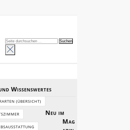
 und Wissenswertes
RARTEN (ÜBERSICHT)
Neu im
TSZIMMER
Mag
EBSAUSSTATTUNG