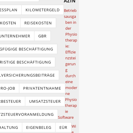
azin
ESSPLAN
KILOMETERGELD
Betrieb
sausga
ben in
TKOSTEN
REISEKOSTEN
der
Physio
NUNTERNEHMER
GBR
therap
ie:
GFÜGIGE BESCHÄFTIGUNG
Effizie
nzstei
RISTIGE BESCHÄFTIGUNG
gerun
g
LVERSICHERUNGSBEITRÄGE
durch
eine
moder
URO-JOB
PRIVATENTNAHME
ne
Physio
BESTEUER
UMSATZSTEUER
therap
ie
TZSTEUERVORANMELDUNG
Software
Wi
HALTUNG
EIGENBELEG
EÜR
e