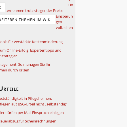
Un
Z
ternehmen trotz steigender Preise
Einsparun
WEITEREN THEMEN IM WIKI
gen
vollziehen
ools für verstärkte Kostenminderung
um Online-Erfolg: Expertentipps und
Strategien
nagement: So managen Sie Ihr
men durch Krisen
Urteile
bstständigkeit in Pflegeheimen:
leger laut BSG-Urteil nicht „selbständig“
ler dürfen per Mail Einspruch einlegen
teuerabzug für Scheinrechnungen