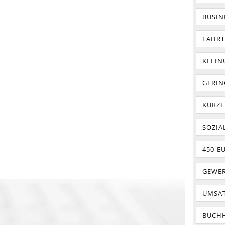
BUSIN
FAHR
KLEI
GERIN
KURZF
SOZIA
450-E
GEWER
UMSA
BUCH