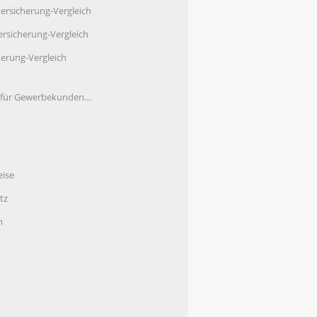
ersicherung-Vergleich
rsicherung-Vergleich
herung-Vergleich
e für Gewerbekunden…
eise
tz
m