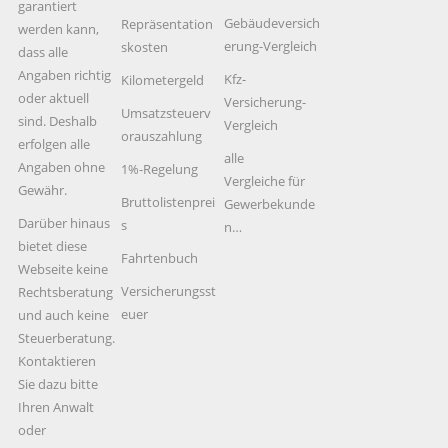
garantiert
Gebäudeversich
Repräsentation
werden kann,
erung-Vergleich
skosten
dass alle
Angaben richtig
Kfz-
Kilometergeld
oder aktuell
Versicherung-
Umsatzsteuerv
sind. Deshalb
Vergleich
orauszahlung
erfolgen alle
alle
Angaben ohne
1%-Regelung
Vergleiche für
Gewähr.
Bruttolistenprei
Gewerbekunde
Darüber hinaus
s
n…
bietet diese
Fahrtenbuch
Webseite keine
Versicherungsst
Rechtsberatung
euer
und auch keine
Steuerberatung.
Kontaktieren
Sie dazu bitte
Ihren Anwalt
oder