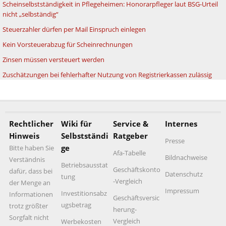
Scheinselbstständigkeit in Pflegeheimen: Honorarpfleger laut BSG-Urteil
nicht „selbständig“
Steuerzahler dürfen per Mail Einspruch einlegen
Kein Vorsteuerabzug für Scheinrechnungen
Zinsen müssen versteuert werden
Zuschätzungen bei fehlerhafter Nutzung von Registrierkassen zulässig
Rechtlicher
Wiki für
Service &
Internes
Hinweis
Selbstständi
Ratgeber
Presse
ge
Bitte haben Sie
Afa-Tabelle
Bildnachweise
Verständnis
Betriebsausstat
Geschäftskonto
dafür, dass bei
Datenschutz
tung
-Vergleich
der Menge an
Impressum
Investitionsabz
Informationen
Geschäftsversic
ugsbetrag
trotz größter
herung-
Sorgfalt nicht
Vergleich
Werbekosten