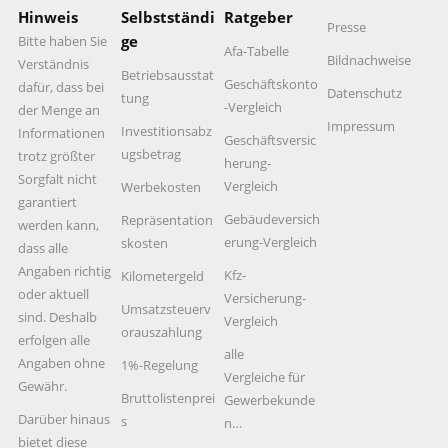
Hinweis
Selbstständi
Ratgeber
Presse
ge
Bitte haben Sie
Afa-Tabelle
Bildnachweise
Verständnis
Betriebsausstat
Geschäftskonto
dafür, dass bei
Datenschutz
tung
-Vergleich
der Menge an
Impressum
Investitionsabz
Informationen
Geschäftsversic
ugsbetrag
trotz größter
herung-
Sorgfalt nicht
Vergleich
Werbekosten
garantiert
Gebäudeversich
Repräsentation
werden kann,
erung-Vergleich
skosten
dass alle
Angaben richtig
Kfz-
Kilometergeld
oder aktuell
Versicherung-
Umsatzsteuerv
sind. Deshalb
Vergleich
orauszahlung
erfolgen alle
alle
Angaben ohne
1%-Regelung
Vergleiche für
Gewähr.
Bruttolistenprei
Gewerbekunde
Darüber hinaus
s
n…
bietet diese