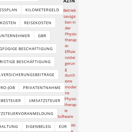
azin
ESSPLAN
KILOMETERGELD
Betrieb
sausga
ben in
TKOSTEN
REISEKOSTEN
der
Physio
NUNTERNEHMER
GBR
therap
ie:
GFÜGIGE BESCHÄFTIGUNG
Effizie
nzstei
RISTIGE BESCHÄFTIGUNG
gerun
g
LVERSICHERUNGSBEITRÄGE
durch
eine
moder
URO-JOB
PRIVATENTNAHME
ne
Physio
BESTEUER
UMSATZSTEUER
therap
ie
TZSTEUERVORANMELDUNG
Software
Wi
HALTUNG
EIGENBELEG
EÜR
e