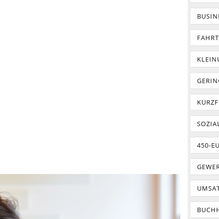
BUSIN
FAHR
KLEI
GERIN
KURZF
SOZIA
450-E
GEWER
UMSA
BUCH