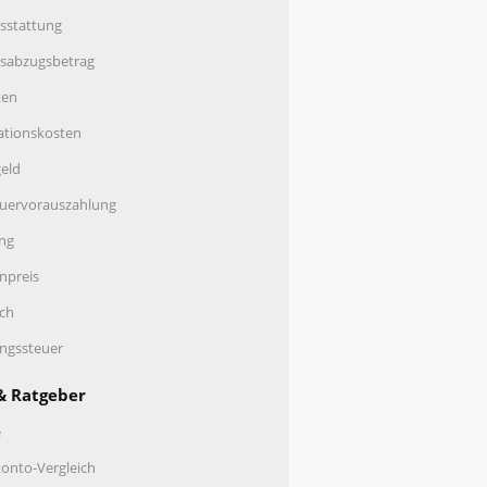
sstattung
nsabzugsbetrag
ten
ationskosten
eld
uervorauszahlung
ng
enpreis
ch
ungssteuer
& Ratgeber
e
onto-Vergleich