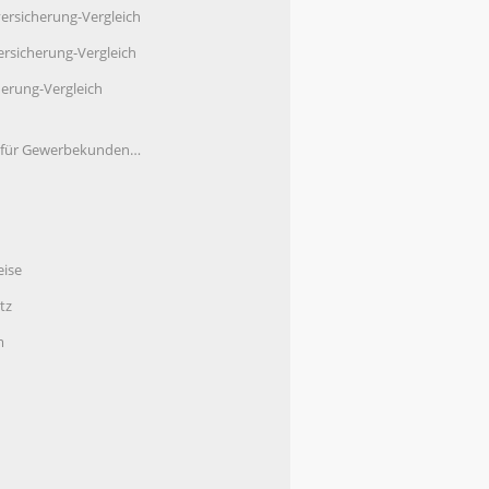
ersicherung-Vergleich
rsicherung-Vergleich
herung-Vergleich
e für Gewerbekunden…
eise
tz
m