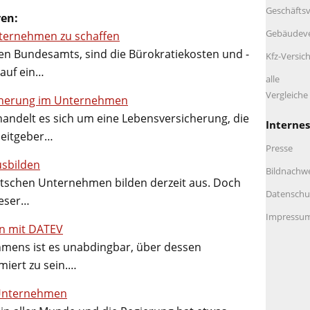
Geschäftsv
ren:
Gebäudeve
ternehmen zu schaffen
en Bundesamts, sind die Bürokratiekosten und -
Kfz-Versic
auf ein…
alle
Vergleich
icherung im Unternehmen
handelt es sich um eine Lebensversicherung, die
Internes
beitgeber…
Presse
sbilden
Bildnachw
utschen Unternehmen bilden derzeit aus. Doch
Datenschu
ieser…
Impressu
n mit DATEV
hmens ist es unabdingbar, über dessen
rmiert zu sein.…
 Unternehmen