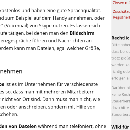
Zinsen mü
kostenlos und haben eine gute Sprachqualität.
Zuschätzu
Registrier
und zum Beispiel auf dem Handy annehmen, oder
 (Voicemail) von Skype nutzen. Es lassen sich
ufe tätigen, bei denen man den
Bildschirm
Rechtlic
renzgespräche führen und Nachrichten an
Bitte habe
rdem kann man Dateien, egal welcher Größe,
dass bei d
trotz größt
werden kan
ernehmen
richtig ode
erfolgen a
ype
ist es im Unternehmen für verschiedenste
Darüber hi
 es so, dass man mit mehreren Mitarbeitern
keine Rech
nicht vor Ort sind. Dann muss man nicht, wie
Steuerbera
en oder anschreiben, sondern mit Hilfe von
dazu bitte
eschehen.
Steuerbera
den von Dateien
während man telefoniert, ohne
Wiki für