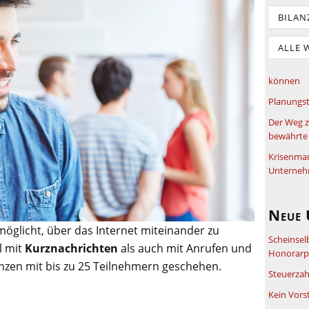
BILAN
ALLE 
können
Planungst
Der Weg z
bewährte 
Krisenma
Unterneh
Neue 
rmöglicht, über das Internet miteinander zu
Scheinsel
l mit
Kurznachrichten
als auch mit Anrufen und
Honorarpf
zen mit bis zu 25 Teilnehmern geschehen.
Steuerzah
Kein Vors