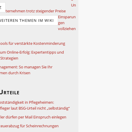
Un
Z
ternehmen trotz steigender Preise
Einsparun
WEITEREN THEMEN IM WIKI
gen
vollziehen
ools für verstärkte Kostenminderung
um Online-Erfolg: Expertentipps und
Strategien
nagement: So managen Sie Ihr
men durch Krisen
Urteile
bstständigkeit in Pflegeheimen:
leger laut BSG-Urteil nicht „selbständig“
ler dürfen per Mail Einspruch einlegen
teuerabzug für Scheinrechnungen