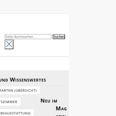
 und Wissenswertes
RARTEN (ÜBERSICHT)
Neu im
TSZIMMER
Mag
EBSAUSSTATTUNG