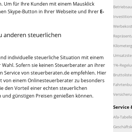
en. Um für Ihre Kunden mit einem Mausklick
Betriebsau
inen Skype-Button in Ihrer Webseite und Ihrer
E-
Investitio
Werbekos
u anderen steuerlichen
Repräsent
Kilometerg
Umsatzste
und individuelle steuerliche Situation mit einem
 Wahl. Sofern sie keinen Steuerberater an ihrer
1%-Regelu
en Service von steuerberaten.de empfehlen. Hier
Bruttolist
t von einem Onlinesteuerberater zu besonders
Fahrtenbu
e den Vorteil einer echten steuerlichen
Versicher
n und günstigen Preisen genießen können.
Service 
Afa-Tabell
Geschäftsk