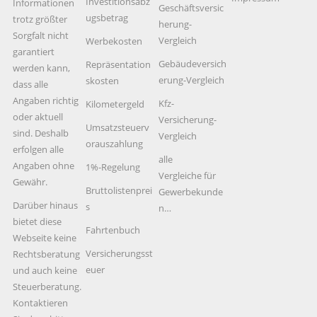
Investitionsabz
Informationen
Geschäftsversic
ugsbetrag
trotz größter
herung-
Sorgfalt nicht
Vergleich
Werbekosten
garantiert
Gebäudeversich
Repräsentation
werden kann,
erung-Vergleich
skosten
dass alle
Angaben richtig
Kfz-
Kilometergeld
oder aktuell
Versicherung-
Umsatzsteuerv
sind. Deshalb
Vergleich
orauszahlung
erfolgen alle
alle
Angaben ohne
1%-Regelung
Vergleiche für
Gewähr.
Bruttolistenprei
Gewerbekunde
Darüber hinaus
s
n…
bietet diese
Fahrtenbuch
Webseite keine
Versicherungsst
Rechtsberatung
euer
und auch keine
Steuerberatung.
Kontaktieren