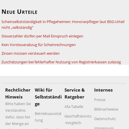
Neue Urteile
Scheinselbstständigkeit in Pflegeheimen: Honorarpfleger laut BSG-Urteil
nicht „selbständig“
Steuerzahler dürfen per Mail Einspruch einlegen
Kein Vorsteuerabzug für Scheinrechnungen
Zinsen müssen versteuert werden
Zuschätzungen bei fehlerhafter Nutzung von Registrierkassen zulässig
Rechtlicher
Wiki für
Service &
Internes
Hinweis
Selbstständi
Ratgeber
Presse
ge
Bitte haben Sie
Afa-Tabelle
Bildnachweise
Verständnis
Betriebsausstat
Geschäftskonto
dafür, dass bei
Datenschutz
tung
-Vergleich
der Menge an
Impressum