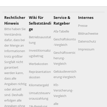
Rechtlicher
Wiki für
Service &
Internes
Hinweis
Selbstständi
Ratgeber
Presse
ge
Bitte haben Sie
Afa-Tabelle
Bildnachweise
Verständnis
Betriebsausstat
Geschäftskonto
dafür, dass bei
Datenschutz
tung
-Vergleich
der Menge an
Impressum
Investitionsabz
Informationen
Geschäftsversic
ugsbetrag
trotz größter
herung-
Sorgfalt nicht
Vergleich
Werbekosten
garantiert
Gebäudeversich
Repräsentation
werden kann,
erung-Vergleich
skosten
dass alle
Angaben richtig
Kfz-
Kilometergeld
oder aktuell
Versicherung-
Umsatzsteuerv
sind. Deshalb
Vergleich
orauszahlung
erfolgen alle
alle
Angaben ohne
1%-Regelung