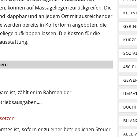
n, können auf Massageliegen zurückgreifen. Die
KLEI
ind klappbar und an jedem Ort mit ausreichender
e werden bereits in Kofferform angeboten, die
GERIN
eliege aufklappen lassen. Die Kosten für die
KURZF
ausstattung.
SOZIA
ren:
450-E
GEWER
are ist, zählt er im Rahmen der
UMSA
etriebsausgaben.…
BUCH
setzen
BILAN
tes ist, sofern er zu einer betrieblichen Steuer
ALLE 