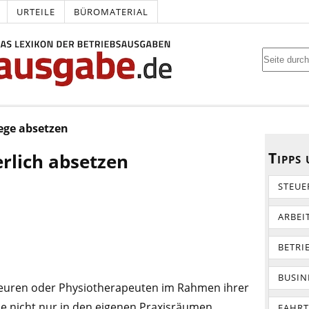
URTEILE
BÜROMATERIAL
ege absetzen
Tipps
rlich absetzen
STEUE
ARBEI
BETRI
BUSIN
euren oder Physiotherapeuten im Rahmen ihrer
die nicht nur in den eigenen Praxisräumen
FAHR