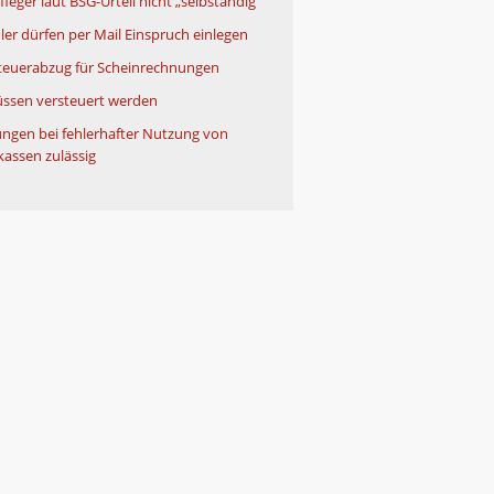
leger laut BSG-Urteil nicht „selbständig“
ler dürfen per Mail Einspruch einlegen
teuerabzug für Scheinrechnungen
ssen versteuert werden
ngen bei fehlerhafter Nutzung von
kassen zulässig