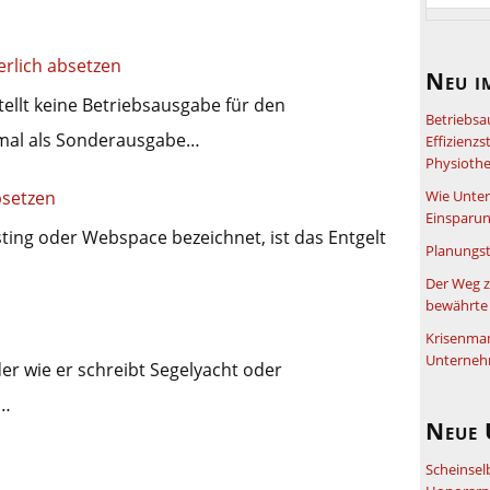
erlich absetzen
Neu i
tellt keine Betriebsausgabe für den
Betriebsa
mal als Sonderausgabe…
Effizienz
Physiothe
bsetzen
Wie Unter
Einsparun
ting oder Webspace bezeichnet, ist das Entgelt
Planungst
Der Weg z
bewährte 
Krisenma
Unterneh
er wie er schreibt Segelyacht oder
z…
Neue 
Scheinsel