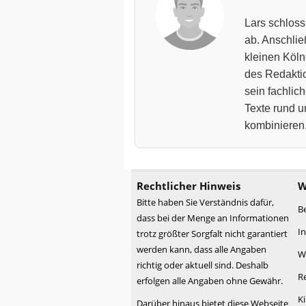
Lars schloss
ab. Anschließ
kleinen Kölne
des Redakti
sein fachlic
Texte rund u
kombinieren
Rechtlicher Hinweis
W
Bitte haben Sie Verständnis dafür,
B
dass bei der Menge an Informationen
I
trotz größter Sorgfalt nicht garantiert
werden kann, dass alle Angaben
W
richtig oder aktuell sind. Deshalb
R
erfolgen alle Angaben ohne Gewähr.
K
Darüber hinaus bietet diese Webseite