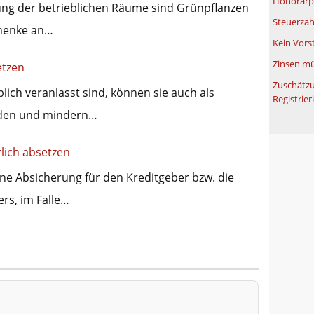
Honorarpf
ng der betrieblichen Räume sind Grünpflanzen
Steuerzah
chenke an…
Kein Vors
Zinsen mü
etzen
Zuschätzu
ich veranlasst sind, können sie auch als
Registrier
rden und mindern…
lich absetzen
ine Absicherung für den Kreditgeber bzw. die
rs, im Falle…