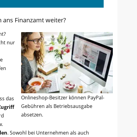
n ans Finanzamt weiter?
mt?
cht nur
se
fen
Onlineshop-Besitzer können PayPal-
ass das
Gebühren als Betriebsausgabe
ugriff
absetzen.
rd
w.
len
. Sowohl bei Unternehmen als auch