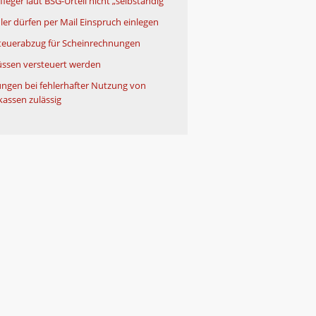
leger laut BSG-Urteil nicht „selbständig“
ler dürfen per Mail Einspruch einlegen
teuerabzug für Scheinrechnungen
ssen versteuert werden
ngen bei fehlerhafter Nutzung von
kassen zulässig