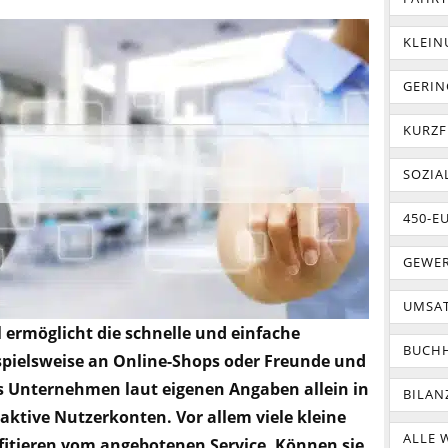
KLEI
GERIN
KURZF
SOZIA
450-E
GEWER
UMSA
 ermöglicht die schnelle und einfache
BUCH
spielsweise an Online-Shops oder Freunde und
s Unternehmen laut eigenen Angaben allein in
BILAN
aktive Nutzerkonten. Vor allem viele kleine
ALLE 
itieren vom angebotenen Service. Können sie