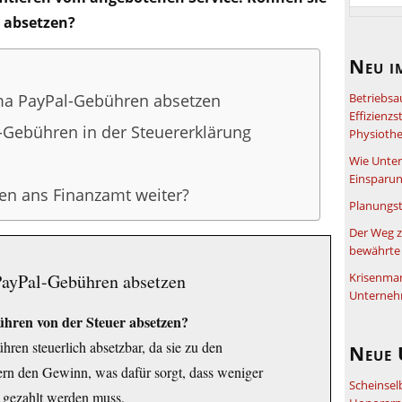
h absetzen?
Neu i
ma PayPal-Gebühren absetzen
Betriebsa
Effizienz
Gebühren in der Steuererklärung
Physiothe
Wie Unter
Einsparun
nen ans Finanzamt weiter?
Planungst
Der Weg z
bewährte 
ayPal-Gebühren absetzen
Krisenma
Unterneh
ren von der Steuer absetzen?
ren steuerlich absetzbar, da sie zu den
Neue 
rn den Gewinn, was dafür sorgt, dass weniger
Scheinsel
gezahlt werden muss.