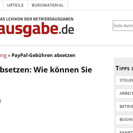
URTEILE
BÜROMATERIAL
ung
PayPal-Gebühren absetzen
Tipps
bsetzen: Wie können Sie
STEUE
ARBEI
6
BETRI
BUSIN
FAHR