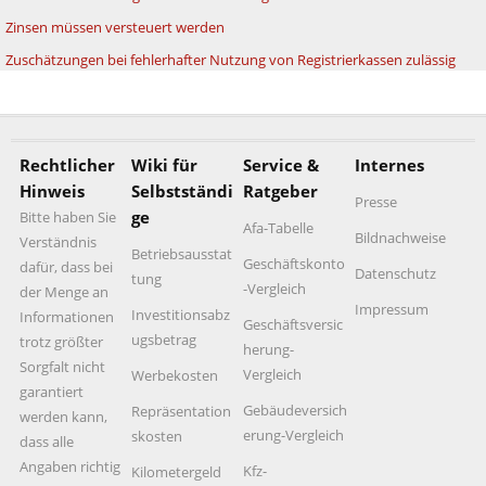
Zinsen müssen versteuert werden
Zuschätzungen bei fehlerhafter Nutzung von Registrierkassen zulässig
Rechtlicher
Wiki für
Service &
Internes
Hinweis
Selbstständi
Ratgeber
Presse
ge
Bitte haben Sie
Afa-Tabelle
Bildnachweise
Verständnis
Betriebsausstat
Geschäftskonto
dafür, dass bei
Datenschutz
tung
-Vergleich
der Menge an
Impressum
Investitionsabz
Informationen
Geschäftsversic
ugsbetrag
trotz größter
herung-
Sorgfalt nicht
Vergleich
Werbekosten
garantiert
Gebäudeversich
Repräsentation
werden kann,
erung-Vergleich
skosten
dass alle
Angaben richtig
Kfz-
Kilometergeld