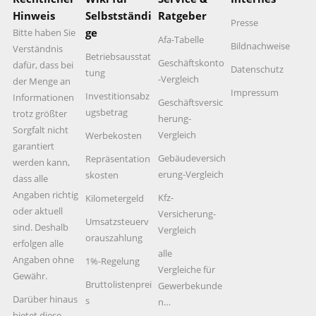
Hinweis
Selbstständi
Ratgeber
Presse
ge
Bitte haben Sie
Afa-Tabelle
Bildnachweise
Verständnis
Betriebsausstat
Geschäftskonto
dafür, dass bei
Datenschutz
tung
-Vergleich
der Menge an
Impressum
Investitionsabz
Informationen
Geschäftsversic
ugsbetrag
trotz größter
herung-
Sorgfalt nicht
Vergleich
Werbekosten
garantiert
Gebäudeversich
Repräsentation
werden kann,
erung-Vergleich
skosten
dass alle
Angaben richtig
Kfz-
Kilometergeld
oder aktuell
Versicherung-
Umsatzsteuerv
sind. Deshalb
Vergleich
orauszahlung
erfolgen alle
alle
Angaben ohne
1%-Regelung
Vergleiche für
Gewähr.
Bruttolistenprei
Gewerbekunde
Darüber hinaus
s
n…
bietet diese