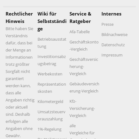
Rechtlicher
Wiki für
Service &
Internes
Hinweis
Selbstständi
Ratgeber
Presse
ge
Bitte haben Sie
Afa-Tabelle
Bildnachweise
Verständnis
Betriebsausstat
Geschäftskonto
dafür, dass bei
Datenschutz
tung
-Vergleich
der Menge an
Impressum
Investitionsabz
Informationen
Geschäftsversic
ugsbetrag
trotz größter
herung-
Sorgfalt nicht
Vergleich
Werbekosten
garantiert
Gebäudeversich
Repräsentation
werden kann,
erung-Vergleich
skosten
dass alle
Angaben richtig
Kfz-
Kilometergeld
oder aktuell
Versicherung-
Umsatzsteuerv
sind. Deshalb
Vergleich
orauszahlung
erfolgen alle
alle
Angaben ohne
1%-Regelung
Vergleiche für
Gewähr.