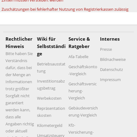
Zinsen müssen versteuert werden
Zuschätzungen bei fehlerhafter Nutzung von Registrierkassen zulässig
Rechtlicher
Wiki für
Service &
Internes
Hinweis
Selbstständi
Ratgeber
Presse
ge
Bitte haben Sie
Afa-Tabelle
Bildnachweise
Verständnis
Betriebsausstat
Geschäftskonto
dafür, dass bei
Datenschutz
tung
-Vergleich
der Menge an
Impressum
Investitionsabz
Informationen
Geschäftsversic
ugsbetrag
trotz größter
herung-
Sorgfalt nicht
Vergleich
Werbekosten
garantiert
Gebäudeversich
Repräsentation
werden kann,
erung-Vergleich
skosten
dass alle
Angaben richtig
Kfz-
Kilometergeld
oder aktuell
Versicherung-
Umsatzsteuerv