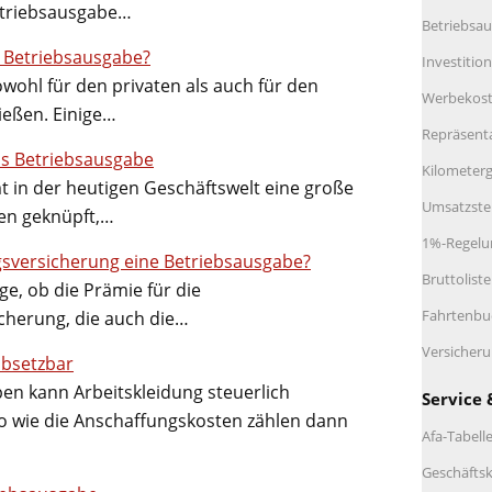
etriebsausgabe…
Betriebsau
s Betriebsausgabe?
Investitio
wohl für den privaten als auch für den
Werbekos
ießen. Einige…
Repräsent
ls Betriebsausgabe
Kilometerg
 in der heutigen Geschäftswelt eine große
Umsatzste
en geknüpft,…
1%-Regelu
gsversicherung eine Betriebsausgabe?
Bruttolist
ge, ob die Prämie für die
Fahrtenbu
cherung, die auch die…
Versicher
absetzbar
en kann Arbeitskleidung steuerlich
Service 
o wie die Anschaffungskosten zählen dann
Afa-Tabell
Geschäftsk