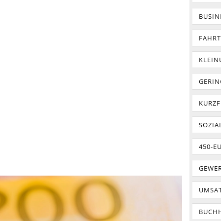
BUSIN
FAHR
KLEI
GERIN
KURZF
SOZIA
450-E
GEWER
UMSA
BUCH