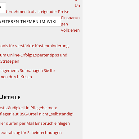
Un
Z
ternehmen trotz steigender Preise
Einsparun
WEITEREN THEMEN IM WIKI
gen
vollziehen
ools für verstärkte Kostenminderung
um Online-Erfolg: Expertentipps und
Strategien
nagement: So managen Sie Ihr
men durch Krisen
Urteile
bstständigkeit in Pflegeheimen:
leger laut BSG-Urteil nicht „selbständig“
ler dürfen per Mail Einspruch einlegen
teuerabzug für Scheinrechnungen