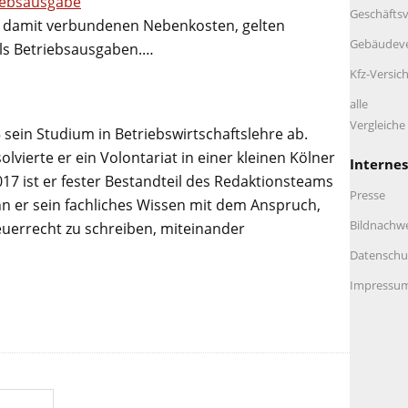
riebsausgabe
Geschäftsv
e damit verbundenen Nebenkosten, gelten
Gebäudeve
als Betriebsausgaben.…
Kfz-Versic
alle
Vergleich
 sein Studium in Betriebswirtschaftslehre ab.
lvierte er ein Volontariat in einer kleinen Kölner
Internes
017 ist er fester Bestandteil des Redaktionsteams
Presse
n er sein fachliches Wissen mit dem Anspruch,
Bildnachw
euerrecht zu schreiben, miteinander
Datenschu
Impressu