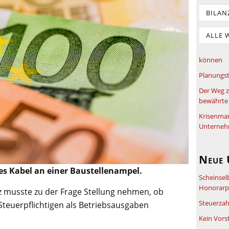
BILAN
ALLE 
können
Planungst
Der Weg z
bewährte 
Krisenma
Unterneh
Neue 
es Kabel an einer Baustellenampel.
Scheinsel
Honorarpf
z musste zu der Frage Stellung nehmen, ob
Steuerzah
Steuerpflichtigen als Betriebsausgaben
Kein Vors