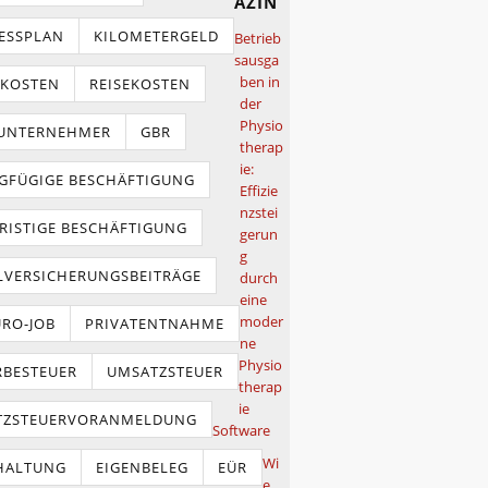
azin
ESSPLAN
KILOMETERGELD
Betrieb
sausga
ben in
TKOSTEN
REISEKOSTEN
der
Physio
NUNTERNEHMER
GBR
therap
ie:
GFÜGIGE BESCHÄFTIGUNG
Effizie
nzstei
RISTIGE BESCHÄFTIGUNG
gerun
g
LVERSICHERUNGSBEITRÄGE
durch
eine
moder
URO-JOB
PRIVATENTNAHME
ne
Physio
BESTEUER
UMSATZSTEUER
therap
ie
TZSTEUERVORANMELDUNG
Software
Wi
HALTUNG
EIGENBELEG
EÜR
e