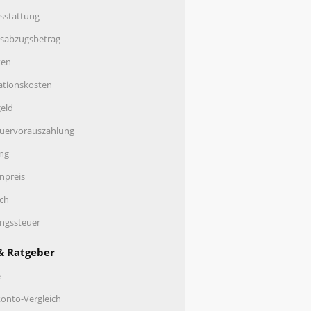
sstattung
nsabzugsbetrag
ten
ationskosten
eld
uervorauszahlung
ng
enpreis
ch
ungssteuer
& Ratgeber
e
onto-Vergleich