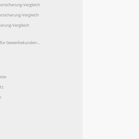
ersicherung-Vergleich
rsicherung-Vergleich
herung-Vergleich
e für Gewerbekunden…
eise
tz
m