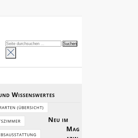
 und Wissenswertes
RARTEN (ÜBERSICHT)
Neu im
TSZIMMER
Mag
EBSAUSSTATTUNG