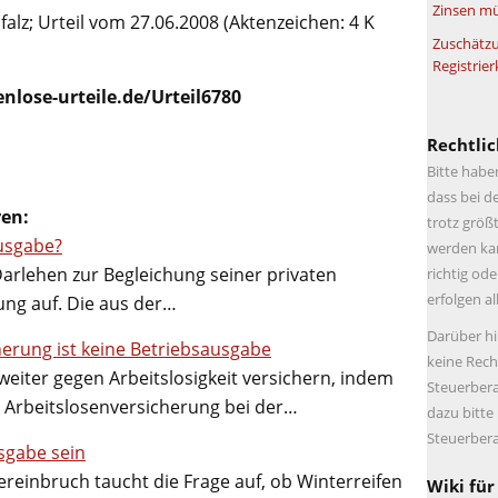
Zinsen mü
falz; Urteil vom 27.06.2008 (Aktenzeichen: 4 K
Zuschätzu
Registrier
nlose-urteile.de/Urteil6780
Rechtlic
Bitte habe
dass bei d
ren:
trotz größt
usgabe?
werden kan
rlehen zur Begleichung seiner privaten
richtig ode
erfolgen a
ng auf. Die aus der…
Darüber hi
cherung ist keine Betriebsausgabe
keine Rech
eiter gegen Arbeitslosigkeit versichern, indem
Steuerbera
ge Arbeitslosenversicherung bei der…
dazu bitte
Steuerbera
sgabe sein
reinbruch taucht die Frage auf, ob Winterreifen
Wiki für