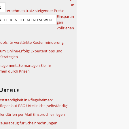
Un
Z
ternehmen trotz steigender Preise
Einsparun
WEITEREN THEMEN IM WIKI
gen
vollziehen
ools für verstärkte Kostenminderung
um Online-Erfolg: Expertentipps und
Strategien
nagement: So managen Sie Ihr
men durch Krisen
Urteile
bstständigkeit in Pflegeheimen:
leger laut BSG-Urteil nicht „selbständig“
ler dürfen per Mail Einspruch einlegen
teuerabzug für Scheinrechnungen