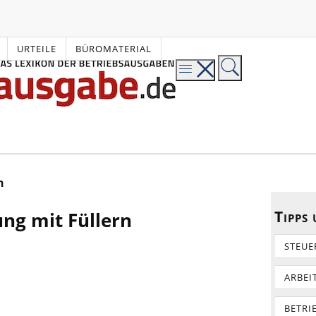
URTEILE
BÜROMATERIAL
n
Tipps
ng mit Füllern
STEUE
ARBEI
BETRI