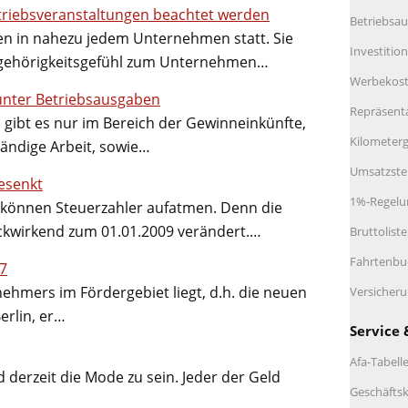
triebsveranstaltungen beachtet werden
Betriebsau
en in nahezu jedem Unternehmen statt. Sie
Investitio
Zugehörigkeitsgefühl zum Unternehmen…
Werbekos
unter Betriebsausgaben
Repräsent
 gibt es nur im Bereich der Gewinneinkünfte,
Kilometerg
tändige Arbeit, sowie…
Umsatzste
esenkt
1%-Regelu
 können Steuerzahler aufatmen. Denn die
kwirkend zum 01.01.2009 verändert.…
Bruttolist
Fahrtenbu
07
ehmers im Fördergebiet liegt, d.h. die neuen
Versicher
erlin, er…
Service 
Afa-Tabell
d derzeit die Mode zu sein. Jeder der Geld
Geschäftsk