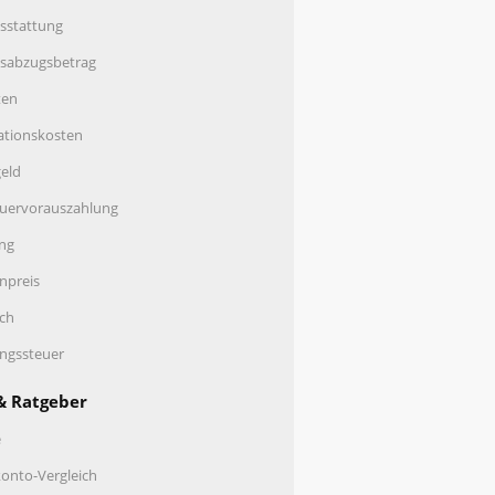
sstattung
nsabzugsbetrag
ten
ationskosten
eld
uervorauszahlung
ng
enpreis
ch
ungssteuer
& Ratgeber
e
onto-Vergleich