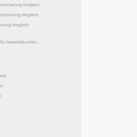
ersicherung-Vergleich
rsicherung-Vergleich
herung-Vergleich
e für Gewerbekunden…
eise
tz
m