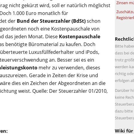
Zinsen mü
ag nicht gekürzt wird, soll er natürlich möglichst
Zuschätzu
 Doch 1.000 Euro monatlich für
Registrier
ndet der
Bund der Steuerzahler (BdSt)
schon
bgeordneten noch eine Kostenpauschale von
und das jeden Monat. Diese
Kostenpauschale
Rechtlic
das benötigte Büromaterial zu kaufen. Doch
Bitte habe
überteuerte Luxusfüllfederhalter und iPods,
dass bei d
 Steuerverschwendung an. Besser sei es ein
trotz größt
werden kan
hleistungskonto
mehr zu verwenden, dieses
richtig ode
 auszureizen. Gerade in Zeiten der Krise und
erfolgen a
wäre dies ein Zeichen der Abgeordneten an die
Richtung weist. Quelle: Der Steuerzahler 01/2010,
Darüber hi
keine Rech
Steuerbera
dazu bitte
Steuerbera
ren:
Wiki für