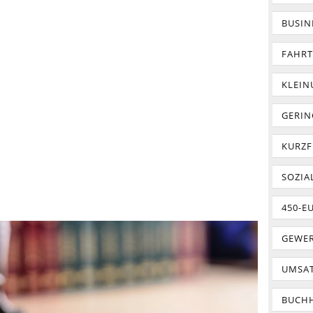
BUSIN
FAHR
KLEI
GERIN
KURZF
SOZIA
450-E
GEWER
UMSA
BUCH