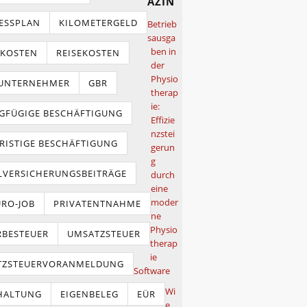
azin
ESSPLAN
KILOMETERGELD
Betrieb
sausga
ben in
TKOSTEN
REISEKOSTEN
der
Physio
NUNTERNEHMER
GBR
therap
ie:
GFÜGIGE BESCHÄFTIGUNG
Effizie
nzstei
RISTIGE BESCHÄFTIGUNG
gerun
g
LVERSICHERUNGSBEITRÄGE
durch
eine
moder
URO-JOB
PRIVATENTNAHME
ne
Physio
BESTEUER
UMSATZSTEUER
therap
ie
TZSTEUERVORANMELDUNG
Software
Wi
HALTUNG
EIGENBELEG
EÜR
e