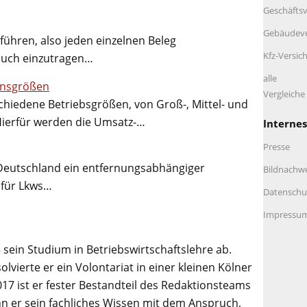
Geschäftsv
Gebäudeve
ühren, also jeden einzelnen Beleg
Kfz-Versic
nbuch einzutragen…
alle
nsgrößen
Vergleich
hiedene Betriebsgrößen, von Groß-, Mittel- und
Hierfür werden die Umsatz-…
Internes
Presse
 Deutschland ein entfernungsabhängiger
Bildnachw
 für Lkws…
Datenschu
Impressu
 sein Studium in Betriebswirtschaftslehre ab.
lvierte er ein Volontariat in einer kleinen Kölner
017 ist er fester Bestandteil des Redaktionsteams
n er sein fachliches Wissen mit dem Anspruch,