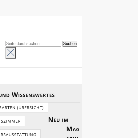
 und Wissenswertes
RARTEN (ÜBERSICHT)
Neu im
TSZIMMER
Mag
EBSAUSSTATTUNG