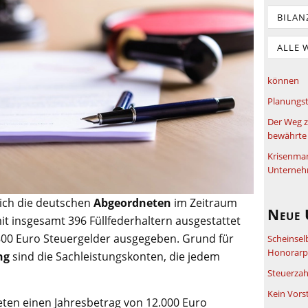
BILAN
ALLE 
können
Planungst
Der Weg z
bewährte 
Krisenma
Unterneh
sich die deutschen
Abgeordneten
im Zeitraum
Neue 
t insgesamt 396 Füllfederhaltern ausgestattet
800 Euro Steuergelder ausgegeben. Grund für
Scheinsel
Honorarpf
ng
sind die Sachleistungskonten, die jedem
Steuerzah
Kein Vors
eten einen Jahresbetrag von 12.000 Euro