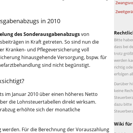
Zwangsvol
Zweitgerä
sgabenabzugs in 2010
Rechtlic
elung des Sonderausgabenabzugs
von
Bitte habe
beiträgen in Kraft getreten. So sind nun die
dass bei d
er Kranken- und Pflegeversicherung voll
trotz größt
bsicherung hinausgehende Versorgung, bspw. für
werden kan
efarztbehandlung sind nicht begünstigt.
richtig ode
erfolgen a
sichtigt?
Darüber hi
keine Rech
ts im Januar 2010 über einen höheres Netto
Steuerbera
ber die Lohnsteuertabellen direkt wirksam.
dazu bitte
rabzug erhöhte sich der monatliche
Steuerbera
Wiki für
g werden. Für die Berechnung der Vorauszahlung