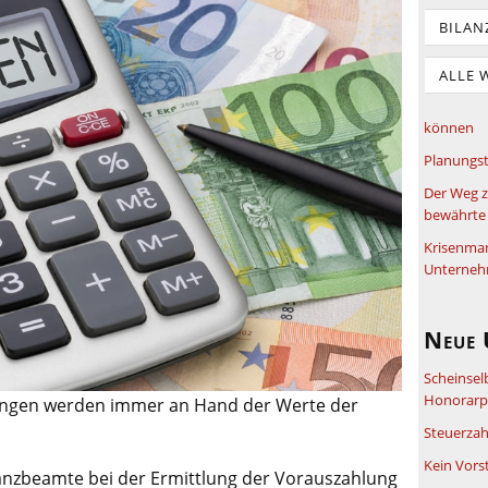
BILAN
ALLE 
können
Planungst
Der Weg z
bewährte 
Krisenma
Unterneh
Neue 
Scheinsel
Honorarpf
ngen werden immer an Hand der Werte der
.
Steuerzah
Kein Vors
nzbeamte bei der Ermittlung der Vorauszahlung