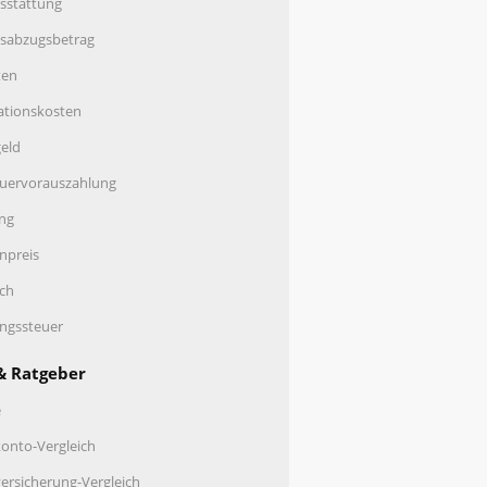
sstattung
nsabzugsbetrag
ten
ationskosten
eld
uervorauszahlung
ng
enpreis
ch
ungssteuer
& Ratgeber
e
onto-Vergleich
ersicherung-Vergleich