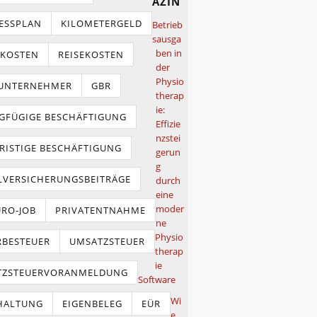
azin
ESSPLAN
KILOMETERGELD
Betrieb
sausga
ben in
TKOSTEN
REISEKOSTEN
der
Physio
NUNTERNEHMER
GBR
therap
ie:
GFÜGIGE BESCHÄFTIGUNG
Effizie
nzstei
RISTIGE BESCHÄFTIGUNG
gerun
g
LVERSICHERUNGSBEITRÄGE
durch
eine
moder
URO-JOB
PRIVATENTNAHME
ne
Physio
BESTEUER
UMSATZSTEUER
therap
ie
TZSTEUERVORANMELDUNG
Software
Wi
HALTUNG
EIGENBELEG
EÜR
e