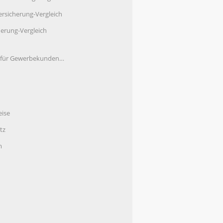
rsicherung-Vergleich
herung-Vergleich
e für Gewerbekunden…
eise
tz
m