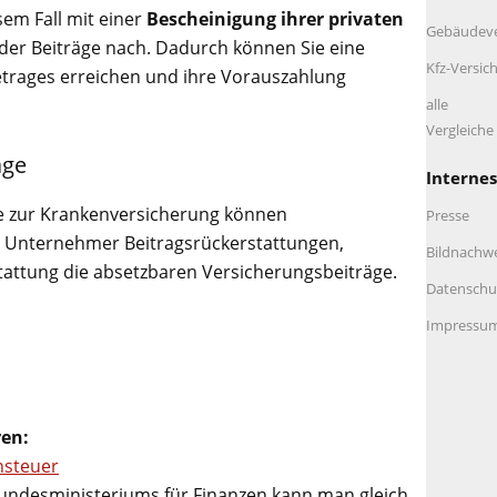
em Fall mit einer
Bescheinigung ihrer privaten
Gebäudeve
der Beiträge nach. Dadurch können Sie eine
Kfz-Versic
trages erreichen und ihre Vorauszahlung
alle
Vergleich
äge
Internes
äge zur Krankenversicherung können
Presse
er Unternehmer Beitragsrückerstattungen,
Bildnachw
tattung die absetzbaren Versicherungsbeiträge.
Datenschu
Impressu
ren:
nsteuer
 Bundesministeriums für Finanzen kann man gleich