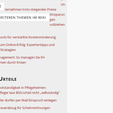
Un
Z
ternehmen trotz steigender Preise
Einsparun
WEITEREN THEMEN IM WIKI
gen
vollziehen
ools für verstärkte Kostenminderung
um Online-Erfolg: Expertentipps und
Strategien
nagement: So managen Sie Ihr
men durch Krisen
Urteile
bstständigkeit in Pflegeheimen:
leger laut BSG-Urteil nicht „selbständig“
ler dürfen per Mail Einspruch einlegen
teuerabzug für Scheinrechnungen