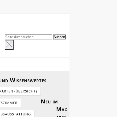
 und Wissenswertes
RARTEN (ÜBERSICHT)
Neu im
TSZIMMER
Mag
EBSAUSSTATTUNG