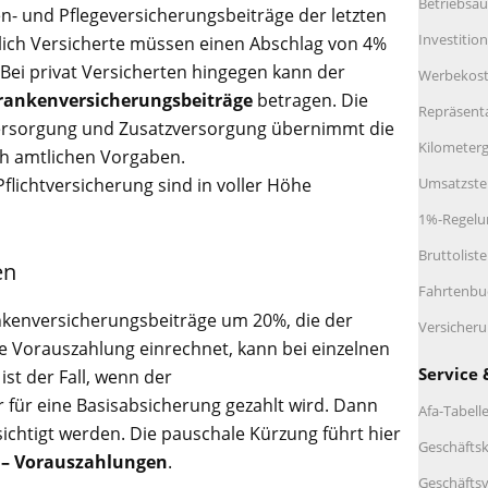
Betriebsau
n- und Pflegeversicherungsbeiträge der letzten
Investitio
lich Versicherte müssen einen Abschlag von 4%
Bei privat Versicherten hingegen kann der
Werbekos
Krankenversicherungsbeiträge
betragen. Die
Repräsent
sversorgung und Zusatzversorgung übernimmt die
Kilometerg
h amtlichen Vorgaben.
Pflichtversicherung sind in voller Höhe
Umsatzste
1%-Regelu
Bruttolist
en
Fahrtenbu
kenversicherungsbeiträge um 20%, die der
Versicher
e Vorauszahlung einrechnet, kann bei einzelnen
Service 
st der Fall, wenn der
 für eine Basisabsicherung gezahlt wird. Dann
Afa-Tabell
chtigt werden. Die pauschale Kürzung führt hier
Geschäftsk
– Vorauszahlungen
.
Geschäftsv