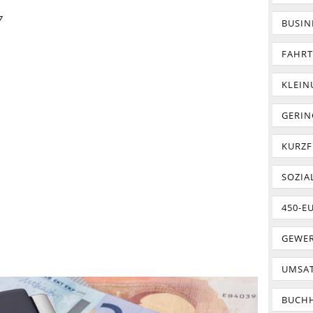
7
BUSIN
FAHR
KLEI
GERIN
KURZF
SOZIA
450-E
GEWER
UMSA
BUCH