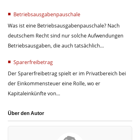
Betriebsausgabenpauschale
Was ist eine Betriebsausgabenpauschale? Nach
deutschem Recht sind nur solche Aufwendungen
Betriebsausgaben, die auch tatsächlich…
Sparerfreibetrag
Der Sparerfreibetrag spielt er im Privatbereich bei
der Einkommensteuer eine Rolle, wo er
Kapitaleinkünfte von…
Über den Autor