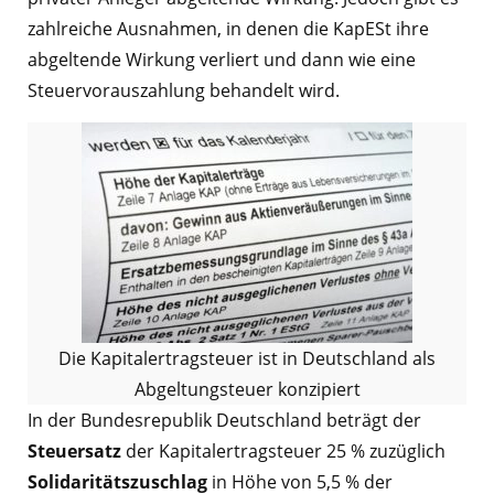
zahlreiche Ausnahmen, in denen die KapESt ihre
abgeltende Wirkung verliert und dann wie eine
Steuervorauszahlung behandelt wird.
Die Kapitalertragsteuer ist in Deutschland als
Abgeltungsteuer konzipiert
In der Bundesrepublik Deutschland beträgt der
Steuersatz
der Kapitalertragsteuer 25 % zuzüglich
Solidaritätszuschlag
in Höhe von 5,5 % der