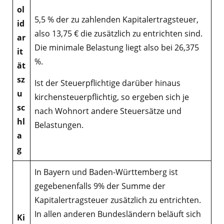
ol
5,5 % der zu zahlenden Kapitalertragsteuer,
id
also 13,75 € die zusätzlich zu entrichten sind.
ar
Die minimale Belastung liegt also bei 26,375
it
%.
ät
sz
Ist der Steuerpflichtige darüber hinaus
u
kirchensteuerpflichtig, so ergeben sich je
sc
nach Wohnort andere Steuersätze und
hl
Belastungen
.
a
g
In Bayern und Baden-Württemberg ist
gegebenenfalls 9% der Summe der
Kapitalertragsteuer zusätzlich zu entrichten.
In allen anderen Bundesländern beläuft sich
Ki