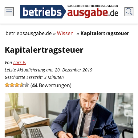
betriebsausgabe.de
Wissen
Kapitalertragsteuer
Kapitalertragsteuer
Von
Lars E.
Letzte Aktualisierung am: 20. Dezember 2019
Geschätzte Lesezeit:
3
Minuten
(
44
Bewertungen)