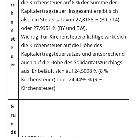
die Kirchensteuer auf 8 % der Summe der
rc
Kapitalertragsteuer. Insgesamt ergibt sich
h
also ein Steuersatz von 27,8186 % (BRD 14)
e
oder 27,9951 % (BY und BW).
n
Wichtig: Für Kirchensteuerpflichtige wirkt sich
st
die Kirchensteuer auf die Höhe des
e
Kapitalertragsteuersatzes und entsprechend
u
auch auf die Höhe des Solidaritätszuschlags
er
aus. Er beläuft sich auf 24,5098 % (8 %
Kirchensteuer) oder 24,4499 % (9 %
Kirchensteuer).
G
ru
n
ds