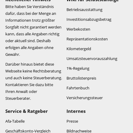
Bitte haben Sie Verständnis
Betriebsausstattung
dafür, dass bei der Menge an
Investitionsabzugsbetrag
Informationen trotz größter
Sorgfalt nicht garantiert werden
Werbekosten
kann, dass alle Angaben richtig
Repräsentationskosten
oder aktuell sind. Deshalb
erfolgen alle Angaben ohne
Kilometergeld
Gewähr.
Umsatzsteuervorauszahlung
Darüber hinaus bietet diese
1%-Regelung
Webseite keine Rechtsberatung
und auch keine Steuerberatung.
Bruttolistenpreis
Kontaktieren Sie dazu bitte
Fahrtenbuch
Ihren Anwalt oder
Versicherungssteuer
Steuerberater.
Service & Ratgeber
Internes
Afa-Tabelle
Presse
Geschäftskonto-Vergleich
Bildnachweise