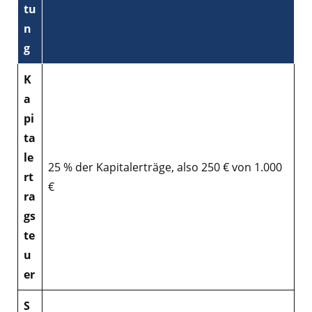
tu
n
g
K
a
pi
ta
le
25 % der Kapitalerträge, also 250 € von 1.000
rt
€
ra
gs
te
u
er
S