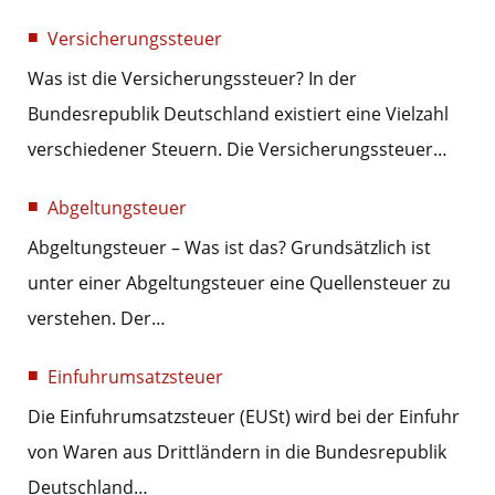
Versicherungssteuer
Was ist die Versicherungssteuer? In der
Bundesrepublik Deutschland existiert eine Vielzahl
verschiedener Steuern. Die Versicherungssteuer…
Abgeltungsteuer
Abgeltungsteuer – Was ist das? Grundsätzlich ist
unter einer Abgeltungsteuer eine Quellensteuer zu
verstehen. Der…
Einfuhrumsatzsteuer
Die Einfuhrumsatzsteuer (EUSt) wird bei der Einfuhr
von Waren aus Drittländern in die Bundesrepublik
Deutschland…