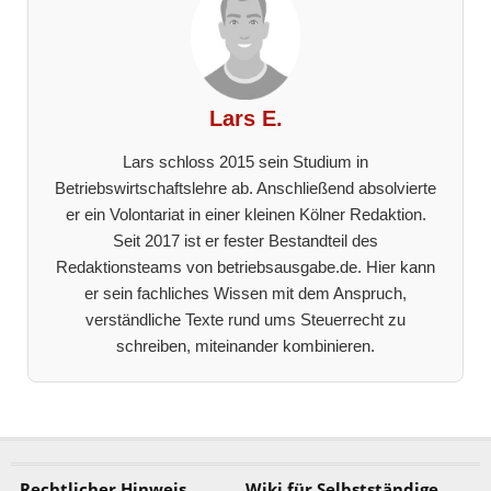
Lars E.
Lars schloss 2015 sein Studium in
Betriebswirtschaftslehre ab. Anschließend absolvierte
er ein Volontariat in einer kleinen Kölner Redaktion.
Seit 2017 ist er fester Bestandteil des
Redaktionsteams von betriebsausgabe.de. Hier kann
er sein fachliches Wissen mit dem Anspruch,
verständliche Texte rund ums Steuerrecht zu
schreiben, miteinander kombinieren.
Rechtlicher Hinweis
Wiki für Selbstständige