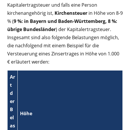
Kapitalertragsteuer und falls eine Person
kirchenangehörig ist,
Kirchensteuer
in Höhe von 8-9
% (
9 %: in Bayern und Baden-Württemberg, 8 %:
übrige Bundesländer
) der Kapitalertragsteuer.
Insgesamt sind also folgende Belastungen möglich,
die nachfolgend mit einem Beispiel für die
Versteuerung eines Zinsertrages in Höhe von 1.000
€ erläutert werden:
Ar
t
d
er
B
Höhe
el
as