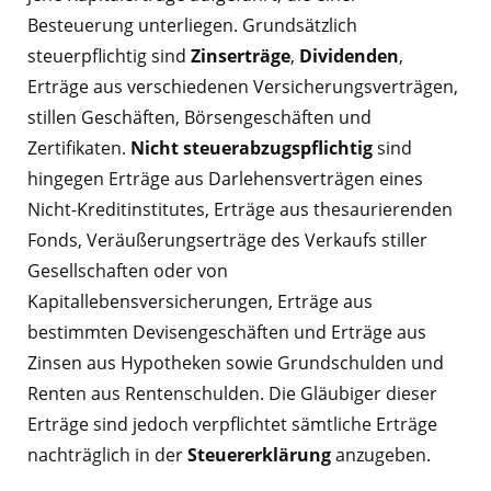
Besteuerung unterliegen. Grundsätzlich
steuerpflichtig sind
Zinserträge
,
Dividenden
,
Erträge aus verschiedenen Versicherungsverträgen,
stillen Geschäften, Börsengeschäften und
Zertifikaten.
Nicht steuerabzugspflichtig
sind
hingegen Erträge aus Darlehensverträgen eines
Nicht-Kreditinstitutes, Erträge aus thesaurierenden
Fonds, Veräußerungserträge des Verkaufs stiller
Gesellschaften oder von
Kapitallebensversicherungen, Erträge aus
bestimmten Devisengeschäften und Erträge aus
Zinsen aus Hypotheken sowie Grundschulden und
Renten aus Rentenschulden. Die Gläubiger dieser
Erträge sind jedoch verpflichtet sämtliche Erträge
nachträglich in der
Steuererklärung
anzugeben.