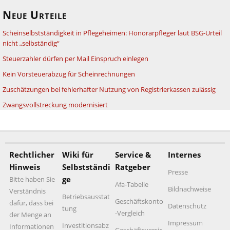
Neue Urteile
Scheinselbstständigkeit in Pflegeheimen: Honorarpfleger laut BSG-Urteil
nicht „selbständig“
Steuerzahler dürfen per Mail Einspruch einlegen
Kein Vorsteuerabzug für Scheinrechnungen
Zuschätzungen bei fehlerhafter Nutzung von Registrierkassen zulässig
Zwangsvollstreckung modernisiert
Rechtlicher
Wiki für
Service &
Internes
Hinweis
Selbstständi
Ratgeber
Presse
ge
Bitte haben Sie
Afa-Tabelle
Bildnachweise
Verständnis
Betriebsausstat
Geschäftskonto
dafür, dass bei
Datenschutz
tung
-Vergleich
der Menge an
Impressum
Investitionsabz
Informationen
Geschäftsversic