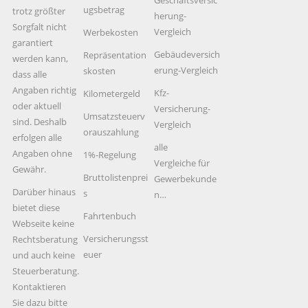
ugsbetrag
trotz größter
herung-
Sorgfalt nicht
Vergleich
Werbekosten
garantiert
Gebäudeversich
Repräsentation
werden kann,
erung-Vergleich
skosten
dass alle
Angaben richtig
Kfz-
Kilometergeld
oder aktuell
Versicherung-
Umsatzsteuerv
sind. Deshalb
Vergleich
orauszahlung
erfolgen alle
alle
Angaben ohne
1%-Regelung
Vergleiche für
Gewähr.
Bruttolistenprei
Gewerbekunde
Darüber hinaus
s
n…
bietet diese
Fahrtenbuch
Webseite keine
Versicherungsst
Rechtsberatung
euer
und auch keine
Steuerberatung.
Kontaktieren
Sie dazu bitte