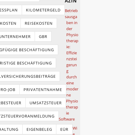
azin
ESSPLAN
KILOMETERGELD
Betrieb
sausga
ben in
TKOSTEN
REISEKOSTEN
der
Physio
NUNTERNEHMER
GBR
therap
ie:
GFÜGIGE BESCHÄFTIGUNG
Effizie
nzstei
RISTIGE BESCHÄFTIGUNG
gerun
g
LVERSICHERUNGSBEITRÄGE
durch
eine
moder
URO-JOB
PRIVATENTNAHME
ne
Physio
BESTEUER
UMSATZSTEUER
therap
ie
TZSTEUERVORANMELDUNG
Software
Wi
HALTUNG
EIGENBELEG
EÜR
e