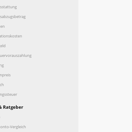
sstattung
nsabzugsbetrag
ten
ationskosten
eld
uervorauszahlung
ng
enpreis
ch
ungssteuer
& Ratgeber
e
onto-Vergleich