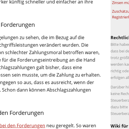
er künftig schneller und einfacher an ihre
Zinsen mü
Zuschätzu
Registrier
n Forderungen
gelungen zu sehen, die im Bezug auf die
Rechtlic
hgriffsleistungen verändert wurden. Die
Bitte habe
dass bei d
n schlechter Zahlungsmoral betroffen waren,
trotz größt
e für die Forderungseintreibung an die Hand
werden kan
lagszahlungen galt bisher, dass eine
richtig ode
lossen sein musste, um die Zahlung zu erhalten.
erfolgen a
ngegen so aus, dass es ausreicht, wenn der
Darüber hi
t. Schon dann können Abschlagszahlungen
keine Rech
Steuerbera
dazu bitte
i den Forderungen
Steuerbera
n bei den Forderungen
neu geregelt. So waren
Wiki für