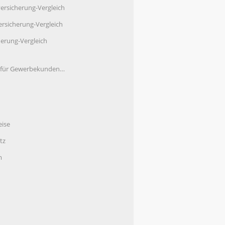
ersicherung-Vergleich
rsicherung-Vergleich
herung-Vergleich
e für Gewerbekunden…
eise
tz
m