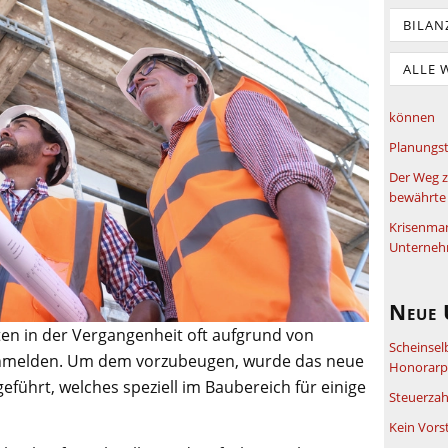
BILAN
ALLE 
können
Planungst
Der Weg z
bewährte 
Krisenma
Unterneh
Neue 
n in der Vergangenheit oft aufgrund von
Scheinsel
anmelden. Um dem vorzubeugen, wurde das neue
Honorarpf
führt, welches speziell im Baubereich für einige
Steuerzah
Kein Vors