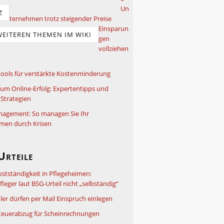
Un
Z
ternehmen trotz steigender Preise
Einsparun
WEITEREN THEMEN IM WIKI
gen
vollziehen
ools für verstärkte Kostenminderung
um Online-Erfolg: Expertentipps und
Strategien
nagement: So managen Sie Ihr
men durch Krisen
Urteile
bstständigkeit in Pflegeheimen:
leger laut BSG-Urteil nicht „selbständig“
ler dürfen per Mail Einspruch einlegen
teuerabzug für Scheinrechnungen