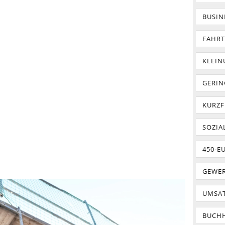
BUSIN
FAHR
KLEI
GERIN
KURZF
SOZIA
450-E
GEWER
UMSA
BUCH