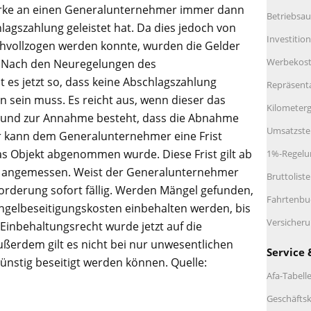
rke an einen Generalunternehmer immer dann
Betriebsau
hlagszahlung geleistet hat. Da dies jedoch von
Investitio
vollzogen werden konnte, wurden die Gelder
Werbekos
t. Nach den Neuregelungen des
 es jetzt so, dass keine Abschlagszahlung
Repräsent
 sein muss. Es reicht aus, wenn dieser das
Kilometerg
und zur Annahme besteht, dass die Abnahme
Umsatzste
r kann dem Generalunternehmer eine Frist
as Objekt abgenommen wurde. Diese Frist gilt ab
1%-Regelu
s angemessen. Weist der Generalunternehmer
Bruttolist
Forderung sofort fällig. Werden Mängel gefunden,
Fahrtenbu
ängelbeseitigungskosten einbehalten werden, bis
Versicher
Einbehaltungsrecht wurde jetzt auf die
ßerdem gilt es nicht bei nur unwesentlichen
Service 
ünstig beseitigt werden können. Quelle:
Afa-Tabell
Geschäftsk