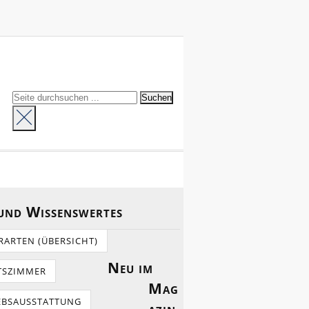
 und Wissenswertes
RARTEN (ÜBERSICHT)
Neu im
TSZIMMER
Mag
EBSAUSSTATTUNG