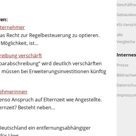
Geschäftsv
Gebäudeve
ren:
Kfz-Versic
nternehmer
as Recht zur Regelbesteuerung zu optieren.
alle
Vergleich
Möglichkeit, ist…
Internes
reibung verschärft
arabschreibung“ wird deutlich verschärften
Presse
müssen bei Erweiterungsinvestitionen künftig
Bildnachw
Datenschu
nehmerinnen
Impressu
o Anspruch auf Elternzeit wie Angestellte.
ernzeit? Besteht neben…
 Deutschland ein entfernungsabhängiger
 für Lkws…