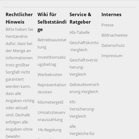
Rechtlicher
Wiki für
Service &
Internes
Hinweis
Selbstständi
Ratgeber
Presse
ge
Bitte haben Sie
Afa-Tabelle
Bildnachweise
Verständnis
Betriebsausstat
Geschäftskonto
dafür, dass bei
Datenschutz
tung
-Vergleich
der Menge an
Impressum
Investitionsabz
Informationen
Geschäftsversic
ugsbetrag
trotz größter
herung-
Sorgfalt nicht
Vergleich
Werbekosten
garantiert
Gebäudeversich
Repräsentation
werden kann,
erung-Vergleich
skosten
dass alle
Angaben richtig
Kfz-
Kilometergeld
oder aktuell
Versicherung-
Umsatzsteuerv
sind. Deshalb
Vergleich
orauszahlung
erfolgen alle
alle
Angaben ohne
1%-Regelung
Vergleiche für
Gewähr.