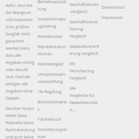
Betriebsausstat
Geschäftskonto
dafür, dass bei
Datenschutz
tung
-Vergleich
der Menge an
Impressum
Investitionsabz
Informationen
Geschäftsversic
ugsbetrag
trotz größter
herung-
Sorgfalt nicht
Vergleich
Werbekosten
garantiert
Gebäudeversich
Repräsentation
werden kann,
erung-Vergleich
skosten
dass alle
Angaben richtig
Kfz-
Kilometergeld
oder aktuell
Versicherung-
Umsatzsteuerv
sind. Deshalb
Vergleich
orauszahlung
erfolgen alle
alle
Angaben ohne
1%-Regelung
Vergleiche für
Gewähr.
Bruttolistenprei
Gewerbekunde
Darüber hinaus
s
n…
bietet diese
Fahrtenbuch
Webseite keine
Versicherungsst
Rechtsberatung
euer
und auch keine