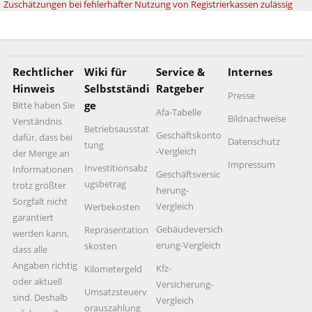
Zuschätzungen bei fehlerhafter Nutzung von Registrierkassen zulässig
Rechtlicher
Wiki für
Service &
Internes
Hinweis
Selbstständi
Ratgeber
Presse
ge
Bitte haben Sie
Afa-Tabelle
Bildnachweise
Verständnis
Betriebsausstat
Geschäftskonto
dafür, dass bei
Datenschutz
tung
-Vergleich
der Menge an
Impressum
Investitionsabz
Informationen
Geschäftsversic
ugsbetrag
trotz größter
herung-
Sorgfalt nicht
Vergleich
Werbekosten
garantiert
Gebäudeversich
Repräsentation
werden kann,
erung-Vergleich
skosten
dass alle
Angaben richtig
Kfz-
Kilometergeld
oder aktuell
Versicherung-
Umsatzsteuerv
sind. Deshalb
Vergleich
orauszahlung