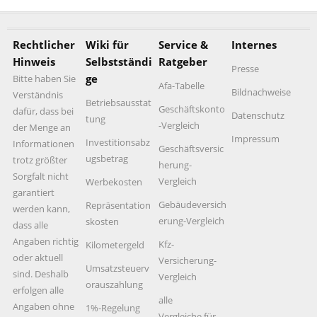
Rechtlicher
Wiki für
Service &
Internes
Hinweis
Selbstständi
Ratgeber
Presse
ge
Bitte haben Sie
Afa-Tabelle
Bildnachweise
Verständnis
Betriebsausstat
Geschäftskonto
dafür, dass bei
Datenschutz
tung
-Vergleich
der Menge an
Impressum
Investitionsabz
Informationen
Geschäftsversic
ugsbetrag
trotz größter
herung-
Sorgfalt nicht
Vergleich
Werbekosten
garantiert
Gebäudeversich
Repräsentation
werden kann,
erung-Vergleich
skosten
dass alle
Angaben richtig
Kfz-
Kilometergeld
oder aktuell
Versicherung-
Umsatzsteuerv
sind. Deshalb
Vergleich
orauszahlung
erfolgen alle
alle
Angaben ohne
1%-Regelung
Vergleiche für