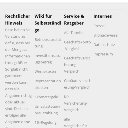
Rechtlicher
Wiki für
Service &
Internes
Hinweis
Selbstständi
Ratgeber
Presse
ge
Bitte haben Sie
Afa-Tabelle
Bildnachweise
Verständnis
Betriebsausstat
Geschäftskonto
dafür, dass bei
Datenschutz
tung
-Vergleich
der Menge an
Impressum
Investitionsabz
Informationen
Geschäftsversic
ugsbetrag
trotz größter
herung-
Sorgfalt nicht
Vergleich
Werbekosten
garantiert
Gebäudeversich
Repräsentation
werden kann,
erung-Vergleich
skosten
dass alle
Angaben richtig
Kfz-
Kilometergeld
oder aktuell
Versicherung-
Umsatzsteuerv
sind. Deshalb
Vergleich
orauszahlung
erfolgen alle
alle
Angaben ohne
1%-Regelung
Vergleiche für