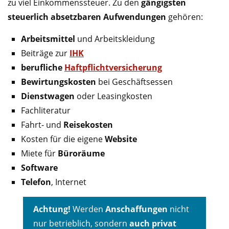
zu viel Einkommenssteuer. Zu den
gängigsten
steuerlich absetzbaren Aufwendungen
gehören:
Arbeitsmittel
und Arbeitskleidung
Beiträge zur
IHK
berufliche
Haftpflichtversicherung
Bewirtungskosten
bei Geschäftsessen
Dienstwagen
oder Leasingkosten
Fachliteratur
Fahrt- und
Reisekosten
Kosten für die eigene
Website
Miete für
Büroräume
Software
Telefon
, Internet
Achtung!
Werden
Anschaffungen
nicht
nur betrieblich, sondern
auch privat