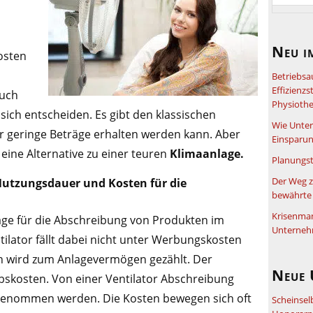
Neu i
osten
Betriebsa
Effizienz
auch
Physiothe
 sich entscheiden. Es gibt den klassischen
Wie Unter
ür geringe Beträge erhalten werden kann. Aber
Einsparun
 eine Alternative zu einer teuren
Klimaanlage.
Planungst
Der Weg z
Nutzungsdauer und Kosten für die
bewährte 
Krisenma
lage für die Abschreibung von Produkten im
Unterneh
tilator fällt dabei nicht unter Werbungskosten
rn wird zum Anlagevermögen gezählt. Der
Neue 
ebskosten. Von einer Ventilator Abschreibung
genommen werden. Die Kosten bewegen sich oft
Scheinsel