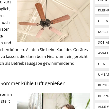
t, kurz
glich,
KLEI
en.
GERIN
ennoch
rater
KURZF
ge
en und
SOZIA
machen können. Achten Sie beim Kauf des Gerätes
450-E
 zu lassen, die dann beim Finanzamt eingereicht
ich als Betriebsausgabe gewinnmindernd
GEWER
UMSA
m Sommer kühle Luft genießen
BUCH
ren im
BILAN
stellt
ALLE 