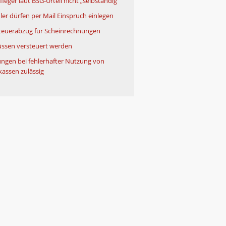
leger laut BSG-Urteil nicht „selbständig“
ler dürfen per Mail Einspruch einlegen
teuerabzug für Scheinrechnungen
ssen versteuert werden
ngen bei fehlerhafter Nutzung von
kassen zulässig