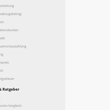
sstattung
nsabzugsbetrag
ten
ationskosten
eld
uervorauszahlung
ng
enpreis
ch
ungssteuer
& Ratgeber
e
onto-Vergleich