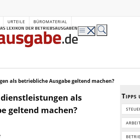
URTEILE
BÜROMATERIAL
en als betriebliche Ausgabe geltend machen?
Tipps
ienstleistungen als
be geltend machen?
STEUE
ARBEI
2
BETRI