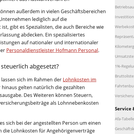
Betriebsau
 können außerdem in vielen Geschäftsbereichen
Investitio
 Unternehmen lediglich auf die
ist, gibt es Spezialisten, die auch Bereiche wie
Werbekos
lassung abdecken. Ein spezialisiertes
Repräsent
stungen auf nationaler und internationaler
Kilometerg
der
Personaldienstleister Hofmann Personal
.
Umsatzste
steuerlich abgesetzt?
1%-Regelu
Bruttolist
e lassen sich im Rahmen der
Lohnkosten im
Fahrtenbu
 hinaus gelten natürlich die gezahlten
ebsausgabe. Des Weiteren können Steuern,
Versicher
versicherungsbeiträge als Lohnnebenkosten
Service 
Afa-Tabell
b es sich bei der angestellten Person um einen
Geschäftsk
h die Lohnkosten für Angehörigenverträge