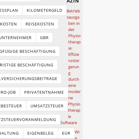
azin
ESSPLAN
KILOMETERGELD
Betrieb
sausga
ben in
TKOSTEN
REISEKOSTEN
der
Physio
NUNTERNEHMER
GBR
therap
ie:
GFÜGIGE BESCHÄFTIGUNG
Effizie
nzstei
RISTIGE BESCHÄFTIGUNG
gerun
g
LVERSICHERUNGSBEITRÄGE
durch
eine
moder
URO-JOB
PRIVATENTNAHME
ne
Physio
BESTEUER
UMSATZSTEUER
therap
ie
TZSTEUERVORANMELDUNG
Software
Wi
HALTUNG
EIGENBELEG
EÜR
e