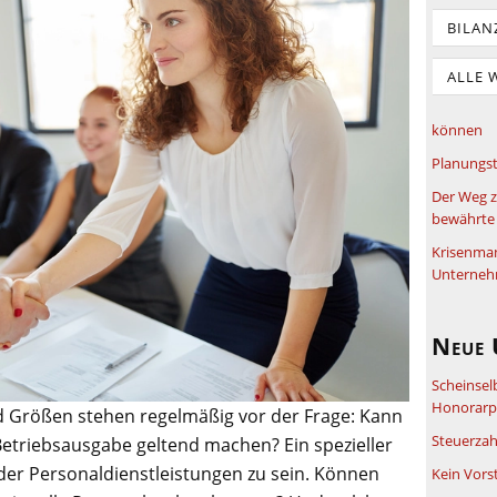
BILAN
ALLE 
können
Planungst
Der Weg z
bewährte 
Krisenma
Unterneh
Neue 
Scheinsel
Honorarpf
 Größen stehen regelmäßig vor der Frage: Kann
Steuerzah
 Betriebsausgabe geltend machen? Ein spezieller
 der Personaldienstleistungen zu sein. Können
Kein Vors