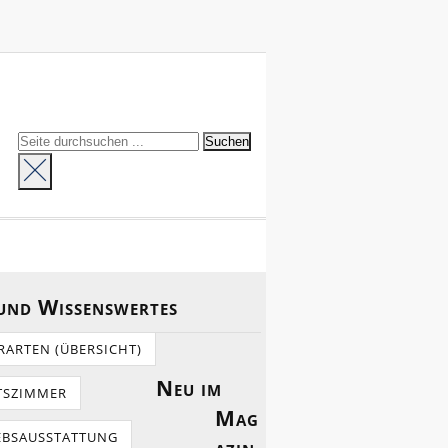
 und Wissenswertes
RARTEN (ÜBERSICHT)
Neu im
TSZIMMER
Mag
EBSAUSSTATTUNG