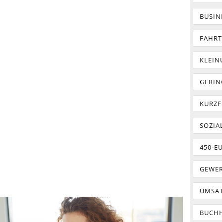
BUSIN
FAHR
KLEI
GERIN
KURZF
SOZIA
450-E
GEWER
UMSA
BUCH