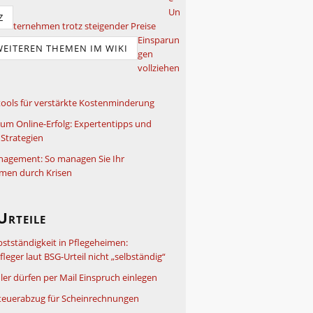
Un
Z
ternehmen trotz steigender Preise
Einsparun
WEITEREN THEMEN IM WIKI
gen
vollziehen
ools für verstärkte Kostenminderung
um Online-Erfolg: Expertentipps und
Strategien
nagement: So managen Sie Ihr
men durch Krisen
Urteile
bstständigkeit in Pflegeheimen:
leger laut BSG-Urteil nicht „selbständig“
ler dürfen per Mail Einspruch einlegen
teuerabzug für Scheinrechnungen