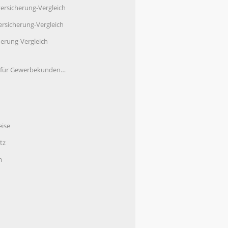
ersicherung-Vergleich
rsicherung-Vergleich
herung-Vergleich
e für Gewerbekunden…
eise
tz
m