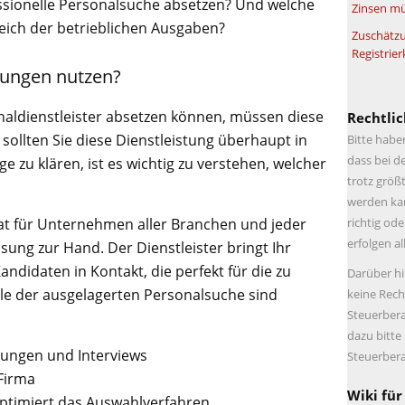
essionelle Personalsuche absetzen? Und welche
Zinsen mü
reich der betrieblichen Ausgaben?
Zuschätzu
Registrier
tungen nutzen?
naldienstleister absetzen können, müssen diese
Rechtlic
sollten Sie diese Dienstleistung überhaupt in
Bitte habe
dass bei d
zu klären, ist es wichtig zu verstehen, welcher
trotz größt
werden kan
richtig ode
hat für Unternehmen aller Branchen und jeder
erfolgen a
ung zur Hand. Der Dienstleister bringt Ihr
ndidaten in Kontakt, die perfekt für die zu
Darüber hi
eile der ausgelagerten Personalsuche sind
keine Rech
Steuerbera
dazu bitte
ibungen und Interviews
Steuerbera
Firma
Wiki für
ptimiert das Auswahlverfahren